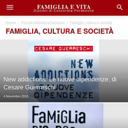
FAMIGLIA E VITA
Diocesi di Concordia-Pordenone
Home
Piccola biblioteca familiare
Famiglia, cultura e società
FAMIGLIA, CULTURA E SOCIETÀ
New addictions. Le nuove dipendenze, di
Cesare Guerreschi
4 Novembre 2018