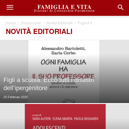
FAMIGLIA E VITA
Diocesi di Concordia-Pordenone
Home
Formazione
Novità editoriali
Pagina 3
NOVITÀ EDITORIALI
Figli a scuola. Ecco tutti i disastri
dell’ipergenitore
20 Febbraio 2025